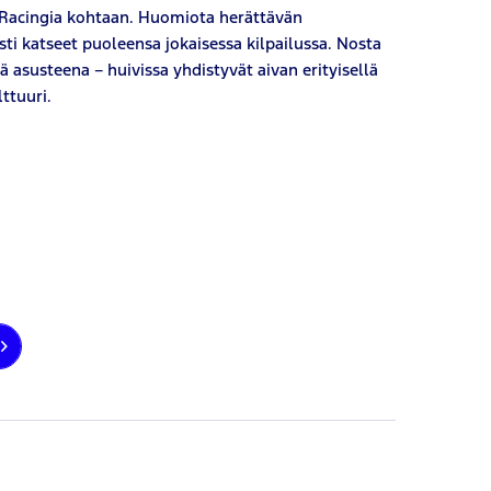
l Racingia kohtaan. Huomiota herättävän
sti katseet puoleensa jokaisessa kilpailussa. Nosta
nä asusteena – huivissa yhdistyvät aivan erityisellä
ttuuri.