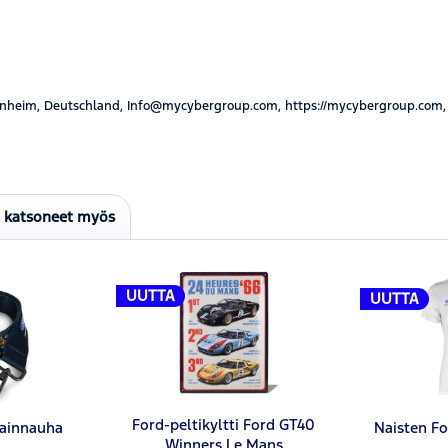
nheim, Deutschland, Info@mycybergroup.com, https://mycybergroup.com,
t katsoneet myös
UUTTA
UUTTA
Ford-peltikyltti Ford GT40
ainnauha
Naisten Fo
Winners Le Mans