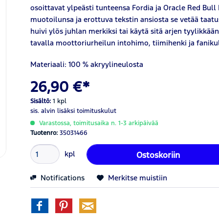
osoittavat ylpeästi tunteensa Fordia ja Oracle Red Bul
muotoilunsa ja erottuva tekstin ansiosta se vetää taatu
huivi ylös juhlan merkiksi tai käytä sitä arjen tyylikkää
tavalla moottoriurheilun intohimo, tiimihenki ja fanikul
Materiaali: 100 % akryylineulosta
26,90 €*
Sisältö:
1 kpl
sis. alvin
lisäksi toimituskulut
Varastossa, toimitusaika n. 1-3 arkipäivää
Tuotenro:
35031466
kpl
Ostoskoriin
Notifications
Merkitse muistiin