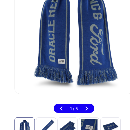
1
5
/