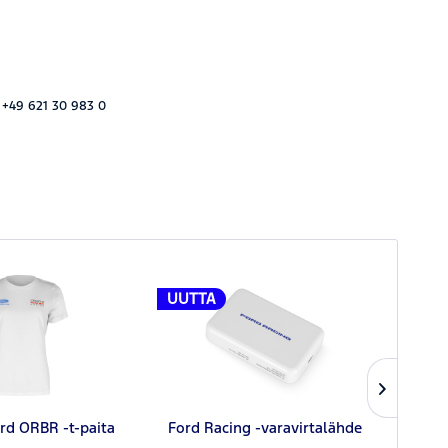
 +49 621 30 983 0
UUTTA
UUT
rd ORBR -t-paita
Ford Racing -varavirtalähde
For