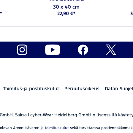
30 x 40 cm
*
22,90 €*
3
Toimitus-ja postituskulut
Peruutusoikeus
Datan Suoje
 GmbH, Saksa | cyber-Wear Heidelberg GmbH:n lisenssillä käytet
aolevan Arvonlisäveron ja
toimituskulut
sekä tarvittaessa postiennakkomaksut