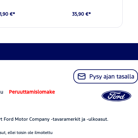
1,90 €*
35,90 €*
Pysy ajan tasalla
lu
Peruuttamislomake
yt Ford Motor Company -tavaramerkit ja -ulkoasut.
, ellei toisin ole ilmoitettu