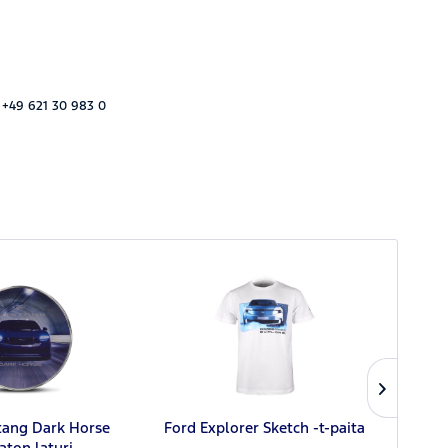
 +49 621 30 983 0
For
tang Dark Horse
Ford Explorer Sketch -t-paita
aton laturi