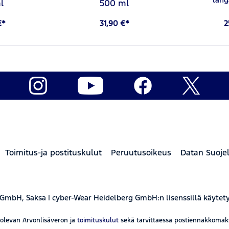
l
500 ml
€*
31,90 €*
2
Toimitus-ja postituskulut
Peruutusoikeus
Datan Suoje
 GmbH, Saksa | cyber-Wear Heidelberg GmbH:n lisenssillä käytet
aolevan Arvonlisäveron ja
toimituskulut
sekä tarvittaessa postiennakkomaksut