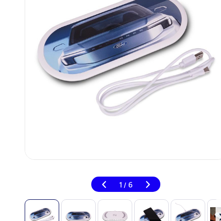
1
6
/