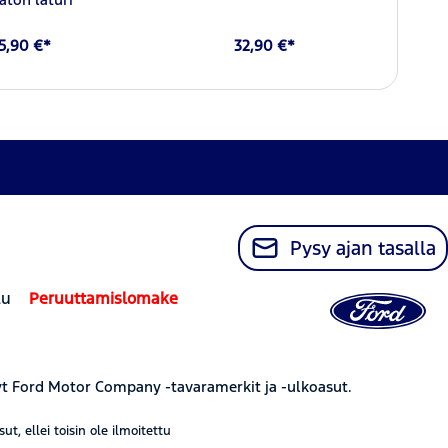
5,90 €*
32,90 €*
Pysy ajan tasalla
lu
Peruuttamislomake
yt Ford Motor Company -tavaramerkit ja -ulkoasut.
, ellei toisin ole ilmoitettu