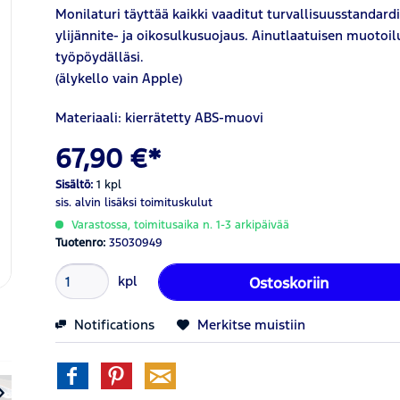
Monilaturi täyttää kaikki vaaditut turvallisuusstandardi
ylijännite- ja oikosulkusuojaus. Ainutlaatuisen muotoil
työpöydälläsi.
(älykello vain Apple)
Materiaali: kierrätetty ABS-muovi
67,90 €*
Sisältö:
1 kpl
sis. alvin
lisäksi toimituskulut
Varastossa, toimitusaika n. 1-3 arkipäivää
Tuotenro:
35030949
kpl
Ostoskoriin
Notifications
Merkitse muistiin