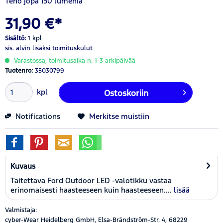
Teho jopa 150 lumenia
31,90 €*
Sisältö:
1 kpl
sis. alvin
lisäksi toimituskulut
Varastossa, toimitusaika n. 1-3 arkipäivää
Tuotenro:
35030799
kpl
Ostoskoriin
Notifications
Merkitse muistiin
Kuvaus
Taitettava Ford Outdoor LED -valotikku vastaa
erinomaisesti haasteeseen kuin haasteeseen....
lisää
Valmistaja:
cyber-Wear Heidelberg GmbH, Elsa-Brändström-Str. 4, 68229