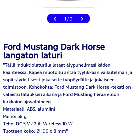
1
3
/
Ford Mustang Dark Horse
langaton laturi
"Tällä induktiolaturilla lataat älypuhelimesi käden
käänteessä. Kapea muotoilu antaa tyylikkään vaikutelman ja
sopii täydellisesti jokaiselle työpöydälle ja jokaiseen
toimistoon. Kohokohta: Ford Mustang Dark Horse -teksti on
valaistu latauksen aikana ja Ford Mustang herää eloon
kirkkaine ajovaloineen.
Materiaali: ABS, alumiini
Paino: 58 g
Teho: DC 5 V / 2 A, Wireless 10 W
Tuotteen koko: Ø 100 x 8 mm"