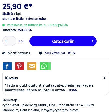
25,90 €*
Sisältö:
1 kpl
sis. alvin
lisäksi toimituskulut
Varastossa, toimitusaika n. 1-3 arkipäivää
Tuotenro:
35030974
kpl
Ostoskoriin
Notifications
Merkitse muistiin
Kuvaus
"Tällä induktiolaturilla lataat älypuhelimesi käden
käänteessä. Kapea muotoilu antaa...
lisää
Valmistaja:
cyber-Wear Heidelberg GmbH, Elsa-Brändström-Str. 4, 68229
Mannheim, Deutschland, Info@mycybergroup.com,