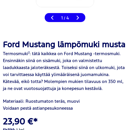
1
4
/
Ford Mustang lämpömuki musta
Termosmuki²: tätä kaikkea on Ford Mustang -termosmuki.
Ensinnäkin siinä on sisämuki, joka on valmistettu
laadukkaasta jaloteräksestä. Toiseksi siinä on ulkomuki, jota
voi tarvittaessa käyttää ylimääräisenä juomamukina.
Kätevää, eikö totta? Molempien mukien tilavuus on 350 ml,
ja ne ovat vuotosuojattuja ja konepesun kestäviä.
Materiaali: Ruostumaton teräs, muovi
Voidaan pestä astianpesukoneessa
23,90 €*
Sisältö:
1 kpl