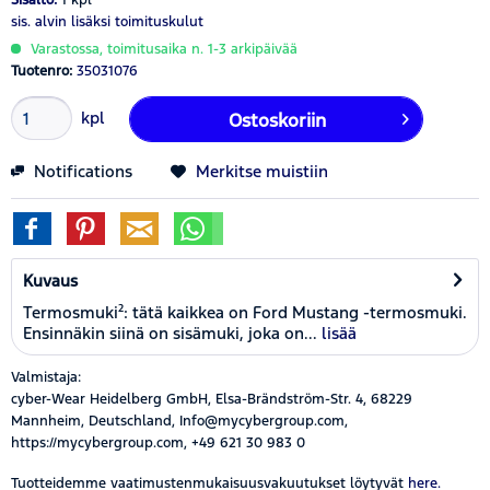
sis. alvin
lisäksi toimituskulut
Varastossa, toimitusaika n. 1-3 arkipäivää
Tuotenro:
35031076
kpl
Ostoskoriin
Notifications
Merkitse muistiin
Kuvaus
Termosmuki²: tätä kaikkea on Ford Mustang -termosmuki.
Ensinnäkin siinä on sisämuki, joka on...
lisää
Valmistaja:
cyber-Wear Heidelberg GmbH, Elsa-Brändström-Str. 4, 68229
Mannheim, Deutschland, Info@mycybergroup.com,
https://mycybergroup.com, +49 621 30 983 0
Tuotteidemme vaatimustenmukaisuusvakuutukset löytyvät
here.