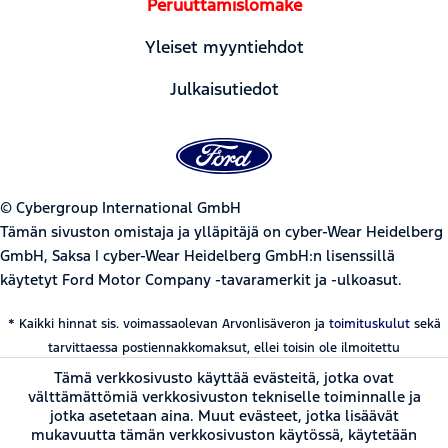
Peruuttamislomake
Yleiset myyntiehdot
Julkaisutiedot
© Cybergroup International GmbH
Tämän sivuston omistaja ja ylläpitäjä on cyber-Wear Heidelberg
GmbH, Saksa | cyber-Wear Heidelberg GmbH:n lisenssillä
käytetyt Ford Motor Company -tavaramerkit ja -ulkoasut.
* Kaikki hinnat sis. voimassaolevan Arvonlisäveron ja
toimituskulut
sekä
tarvittaessa postiennakkomaksut, ellei toisin ole ilmoitettu
Tämä verkkosivusto käyttää evästeitä, jotka ovat
välttämättömiä verkkosivuston tekniselle toiminnalle ja
jotka asetetaan aina. Muut evästeet, jotka lisäävät
mukavuutta tämän verkkosivuston käytössä, käytetään