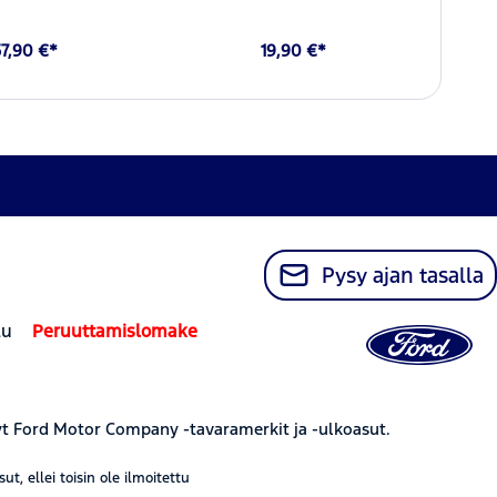
57,90 €*
19,90 €*
Pysy ajan tasalla
lu
Peruuttamislomake
yt Ford Motor Company -tavaramerkit ja -ulkoasut.
, ellei toisin ole ilmoitettu