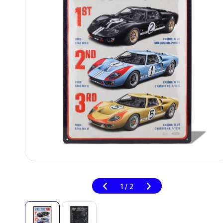
1
2
/