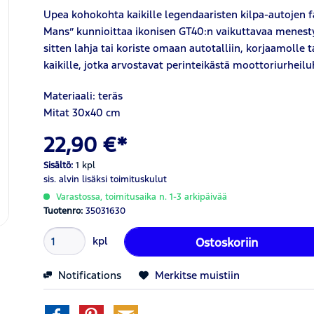
Upea kohokohta kaikille legendaaristen kilpa-autojen f
Mans” kunnioittaa ikonisen GT40:n vaikuttavaa menestys
sitten lahja tai koriste omaan autotalliin, korjaamolle 
kaikille, jotka arvostavat perinteikästä moottoriurheil
Materiaali: teräs
Mitat 30x40 cm
22,90 €*
Sisältö:
1 kpl
sis. alvin
lisäksi toimituskulut
Varastossa, toimitusaika n. 1-3 arkipäivää
Tuotenro:
35031630
kpl
Ostoskoriin
Notifications
Merkitse muistiin