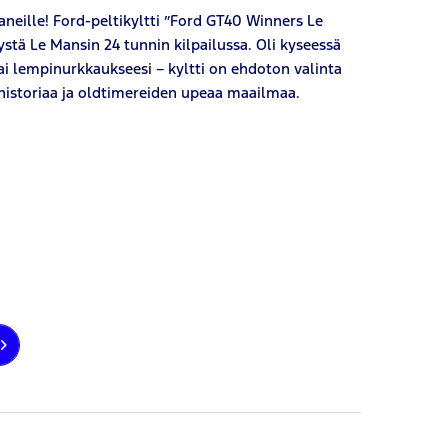
aneille! Ford-peltikyltti ”Ford GT40 Winners Le
tä Le Mansin 24 tunnin kilpailussa. Oli kyseessä
tai lempinurkkaukseesi – kyltti on ehdoton valinta
uhistoriaa ja oldtimereiden upeaa maailmaa.