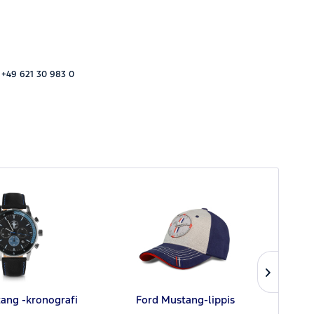
 +49 621 30 983 0
UUT
ang -kronografi
Ford Mustang-lippis
Fo