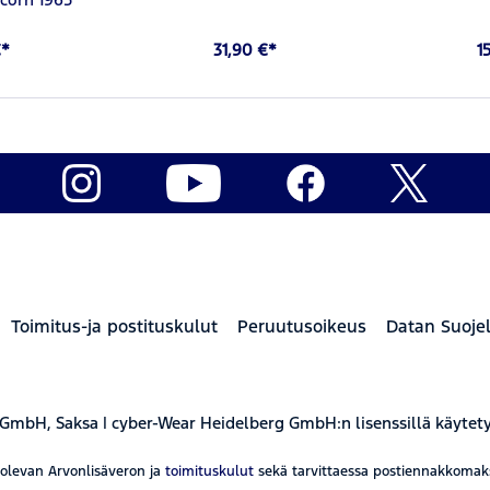
€*
31,90 €*
1
Toimitus-ja postituskulut
Peruutusoikeus
Datan Suoje
 GmbH, Saksa | cyber-Wear Heidelberg GmbH:n lisenssillä käytet
aolevan Arvonlisäveron ja
toimituskulut
sekä tarvittaessa postiennakkomaksut