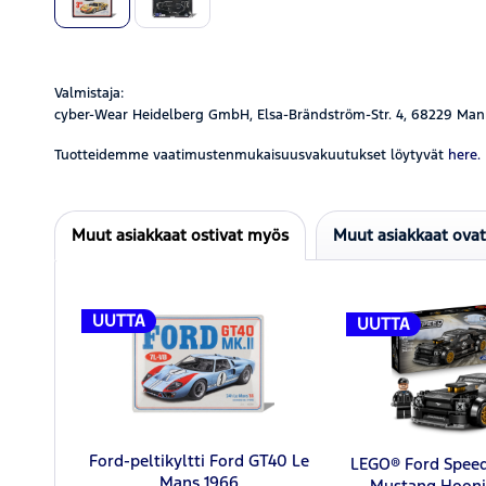
Valmistaja:
cyber-Wear Heidelberg GmbH, Elsa-Brändström-Str. 4, 68229 Man
Tuotteidemme vaatimustenmukaisuusvakuutukset löytyvät
here.
Muut asiakkaat ostivat myös
Muut asiakkaat ova
UUTTA
UUTTA
Ford-peltikyltti Ford GT40 Le
LEGO® Ford Spee
Mans 1966
Mustang Hooni