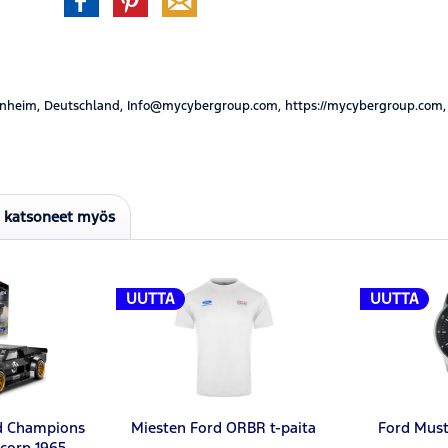
nheim, Deutschland, Info@mycybergroup.com, https://mycybergroup.com,
t katsoneet myös
UUTTA
UUTTA
d Champions
Miesten Ford ORBR t-paita
Ford Must
corn 1965