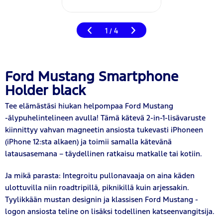
1
4
/
Ford Mustang Smartphone
Holder black
Tee elämästäsi hiukan helpompaa Ford Mustang
-älypuhelintelineen avulla! Tämä kätevä 2-in-1-lisävaruste
kiinnittyy vahvan magneetin ansiosta tukevasti iPhoneen
(iPhone 12:sta alkaen) ja toimii samalla kätevänä
latausasemana – täydellinen ratkaisu matkalle tai kotiin.
Ja mikä parasta: Integroitu pullonavaaja on aina käden
ulottuvilla niin roadtripillä, piknikillä kuin arjessakin.
Tyylikkään mustan designin ja klassisen Ford Mustang -
logon ansiosta teline on lisäksi todellinen katseenvangitsija.