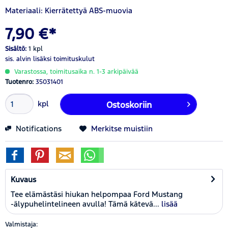
Materiaali: Kierrätettyä ABS-muovia
7,90 €*
Sisältö:
1 kpl
sis. alvin
lisäksi toimituskulut
Varastossa, toimitusaika n. 1-3 arkipäivää
Tuotenro:
35031401
kpl
Ostoskoriin
Notifications
Merkitse muistiin
Kuvaus
Tee elämästäsi hiukan helpompaa Ford Mustang
-älypuhelintelineen avulla! Tämä kätevä...
lisää
Valmistaja: