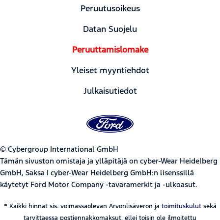
Peruutusoikeus
Datan Suojelu
Peruuttamislomake
Yleiset myyntiehdot
Julkaisutiedot
© Cybergroup International GmbH
Tämän sivuston omistaja ja ylläpitäjä on cyber-Wear Heidelberg
GmbH, Saksa | cyber-Wear Heidelberg GmbH:n lisenssillä
käytetyt Ford Motor Company -tavaramerkit ja -ulkoasut.
* Kaikki hinnat sis. voimassaolevan Arvonlisäveron ja
toimituskulut
sekä
tarvittaessa postiennakkomaksut, ellei toisin ole ilmoitettu