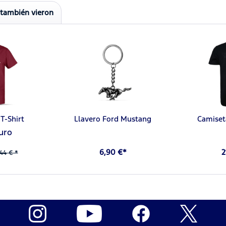
 también vieron
T-Shirt
Llavero Ford Mustang
Camiset
uro
6,90 €*
2
44 € *