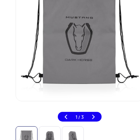
1
3
/