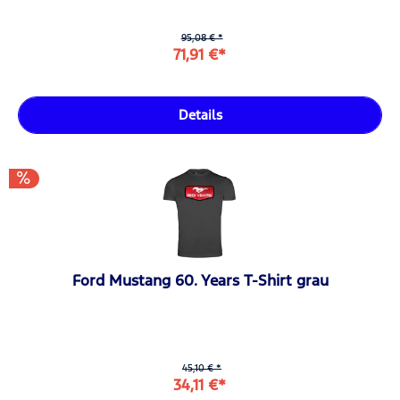
95,08 € *
71,91 €*
Details
Ford Mustang 60. Years T-Shirt grau
45,10 € *
34,11 €*