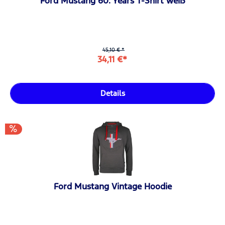
Ford Mustang 60. Years T-Shirt weiß
45,10 € *
34,11 €*
Details
Ford Mustang Vintage Hoodie