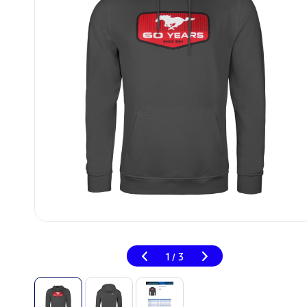
1
3
/