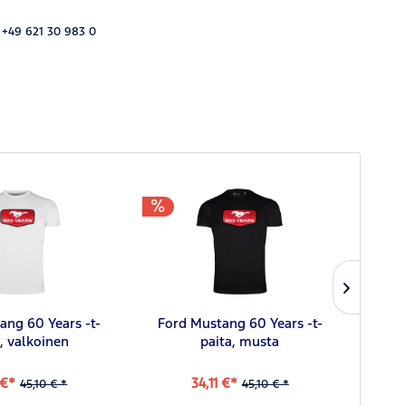
 +49 621 30 983 0
ang 60 Years -t-
Ford Mustang 60 Years -t-
Fo
, valkoinen
paita, musta
 €*
34,11 €*
45,10 € *
45,10 € *