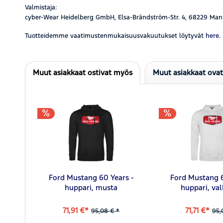
Valmistaja:
cyber-Wear Heidelberg GmbH, Elsa-Brändström-Str. 4, 68229 Man
Tuotteidemme vaatimustenmukaisuusvakuutukset löytyvät
here.
Muut asiakkaat ostivat myös
Muut asiakkaat ova
Ford Mustang 60 Years -
Ford Mustang 6
huppari, musta
huppari, va
71,91 €*
71,71 €*
95,08 € *
95,