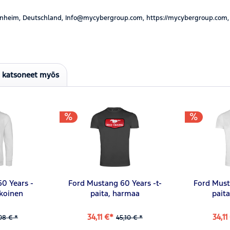
nheim, Deutschland, Info@mycybergroup.com, https://mycybergroup.com,
t katsoneet myös
0 Years -
Ford Mustang 60 Years -t-
Ford Must
lkoinen
paita, harmaa
paita
34,11 €*
34,11
08 € *
45,10 € *