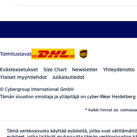
Toimitustavat
Evästeasetukset
Size Chart
Newsletter
Yhteydenotto
Yleiset myyntiehdot
Julkaisutiedot
© Cybergroup International GmbH
Tämän sivuston omistaja ja ylläpitäjä on cyber-Wear Heidelberg
* Kaikki hinnat sis. voimass
Tämä verkkosivusto käyttää evästeitä, jotka ovat välttämättö
evästeet, jotka lisäävät mukavuutta tämän verkkosivuston 