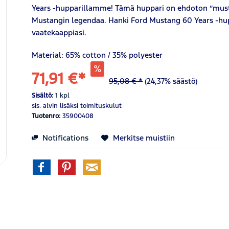
Years -hupparillamme! Tämä huppari on ehdoton ”must-h
Mustangin legendaa. Hanki Ford Mustang 60 Years -hup
vaatekaappiasi.
Material: 65% cotton / 35% polyester
71,91 €*
95,08 € *
(24,37% säästö)
Sisältö:
1 kpl
sis. alvin
lisäksi toimituskulut
Tuotenro:
35900408
Notifications
Merkitse muistiin