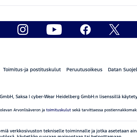
Toimitus-ja postituskulut
Peruutusoikeus
Datan Suoje
 GmbH, Saksa | cyber-Wear Heidelberg GmbH:n lisenssillä käytet
aolevan Arvonlisäveron ja
toimituskulut
sekä tarvittaessa postiennakkomaksut
miä verkkosivuston tekniselle toiminnalle ja jotka asetetaan ai
käytössä, käytetään suoraan mainontaan tai helpottamaan