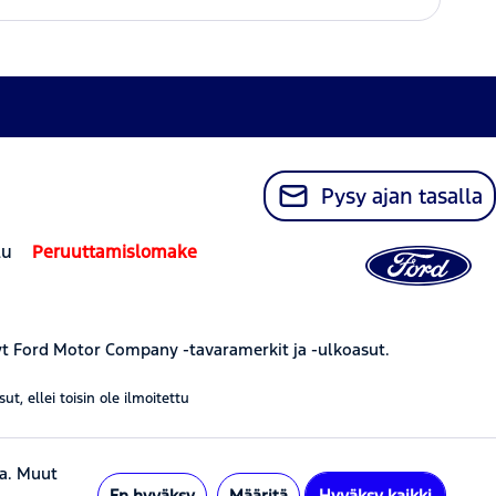
Pysy ajan tasalla
lu
Peruuttamislomake
yt Ford Motor Company -tavaramerkit ja -ulkoasut.
, ellei toisin ole ilmoitettu
na. Muut
En hyväksy
Määritä
Hyväksy kaikki