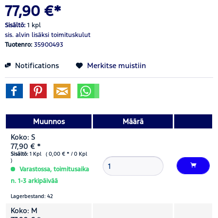
77,90 €*
Sisältö:
1 kpl
sis. alvin
lisäksi toimituskulut
Tuotenro:
35900493
Notifications
Merkitse muistiin
Muunnos
Määrä
Koko: S
77,90 € *
Sisältö:
1 Kpl ( 0,00 € * / 0 Kpl
)
Varastossa, toimitusaika
n. 1-3 arkipäivää
Lagerbestand: 42
Koko: M