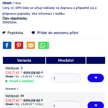
Obsah:
1 Kus
Ceny vč. DPH
Dále se účtují náklady na dopravu a případně cla a
přepravní poplatky.
Více informací v košíku.
Číslo objednávky:
35900244
Poptávka
Přidat do seznamu přání
Varianta
Množství
Velikost: S
528,71 Kč *
699,08 Kč *
Obsah:
1 Ks ( 0,00 Kč * / 0 Ks )
Ihned k odeslání
Skladem: 1
Velikost: M
528,71 Kč *
699,08 Kč *
Obsah:
1 Ks ( 0,00 Kč * / 0 Ks )