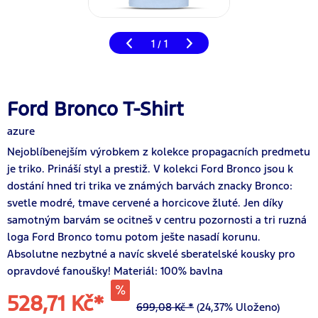
1
1
/
Ford Bronco T-Shirt
azure
Nejoblíbenejším výrobkem z kolekce propagacních predmetu
je triko. Prináší styl a prestiž. V kolekci Ford Bronco jsou k
dostání hned tri trika ve známých barvách znacky Bronco:
svetle modré, tmave cervené a horcicove žluté. Jen díky
samotným barvám se ocitneš v centru pozornosti a tri ruzná
loga Ford Bronco tomu potom ješte nasadí korunu.
Absolutne nezbytné a navíc skvelé sberatelské kousky pro
opravdové fanoušky! Materiál: 100% bavlna
528,71 Kč*
699,08 Kč *
(24,37% Uloženo)