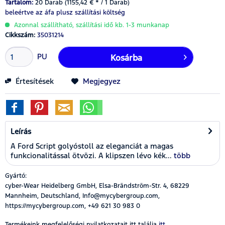
Tartalom:
20 Darab (1155,42 € * / 1 Darab)
beleértve az áfa
plusz szállítási költség
Azonnal szállítható, szállítási idő kb. 1-3 munkanap
Cikkszám:
35031214
PU
Kosárba
Értesítések
Megjegyez
Leírás
A Ford Script golyóstoll az eleganciát a magas
funkcionalitással ötvözi. A klipszen lévo kék...
több
Gyártó:
cyber-Wear Heidelberg GmbH, Elsa-Brändström-Str. 4, 68229
Mannheim, Deutschland, Info@mycybergroup.com,
https://mycybergroup.com, +49 621 30 983 0
Termékeink megfelelőségi nyilatkozatait itt találja
itt.