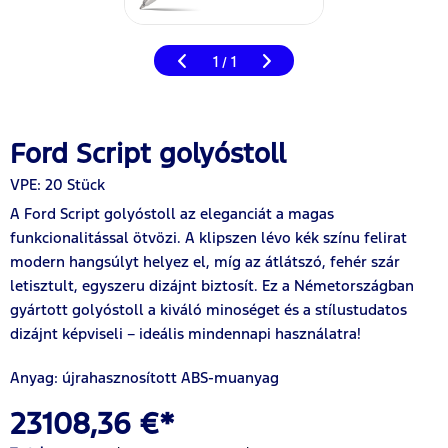
1
1
/
Ford Script golyóstoll
VPE: 20 Stück
A Ford Script golyóstoll az eleganciát a magas
funkcionalitással ötvözi. A klipszen lévo kék színu felirat
modern hangsúlyt helyez el, míg az átlátszó, fehér szár
letisztult, egyszeru dizájnt biztosít. Ez a Németországban
gyártott golyóstoll a kiváló minoséget és a stílustudatos
dizájnt képviseli – ideális mindennapi használatra!
Anyag: újrahasznosított ABS-muanyag
23108,36 €*