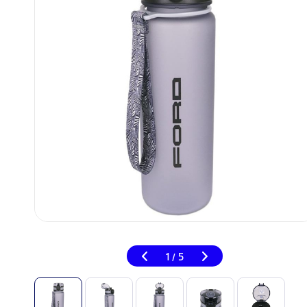
1
5
/