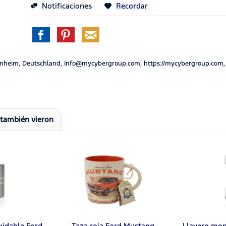
Notificaciones
Recordar
nheim, Deutschland, Info@mycybergroup.com, https://mycybergroup.com,
 también vieron
xidable Ford
Taza roja Ford Mustang
Llavero mo