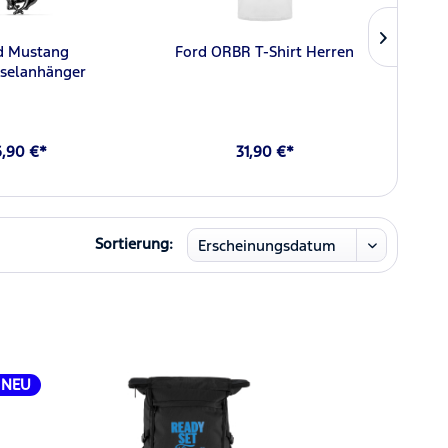
d Mustang
Ford ORBR T-Shirt Herren
Ford 
sselanhänger
6,90 €*
31,90 €*
Sortierung:
NEU