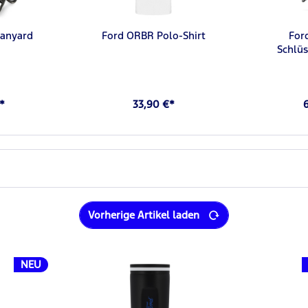
anyard
Ford ORBR Polo-Shirt
For
Schlü
*
33,90 €*
Vorherige Artikel laden
NEU