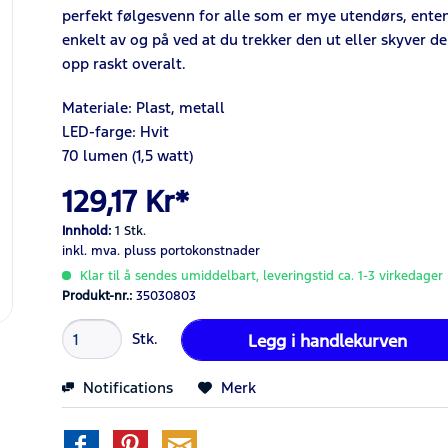
perfekt følgesvenn for alle som er mye utendørs, enten
enkelt av og på ved at du trekker den ut eller skyver 
opp raskt overalt.
Materiale: Plast, metall
LED-farge: Hvit
70 lumen (1,5 watt)
129,17 Kr*
Innhold:
1 Stk.
inkl. mva.
pluss portokonstnader
Klar til å sendes umiddelbart, leveringstid ca. 1-3 virkedager
Produkt-nr.:
35030803
Stk.
Legg i
handlekurven
Notifications
Merk