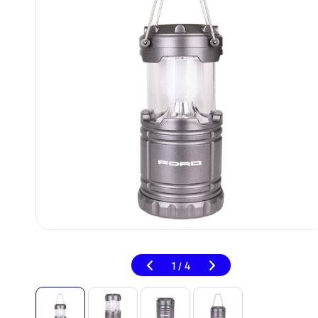
1
4
/