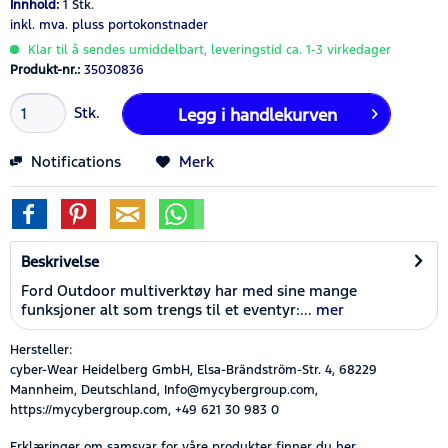
Innhold:
1 Stk.
inkl. mva.
pluss portokonstnader
Klar til å sendes umiddelbart, leveringstid ca. 1-3 virkedager
Produkt-nr.:
35030836
Stk.
Legg i
handlekurven
Notifications
Merk
Beskrivelse
Ford Outdoor multiverktøy har med sine mange
funksjoner alt som trengs til et eventyr:...
mer
Hersteller:
cyber-Wear Heidelberg GmbH, Elsa-Brändström-Str. 4, 68229
Mannheim, Deutschland, Info@mycybergroup.com,
https://mycybergroup.com, +49 621 30 983 0
Erklæringer om samsvar for våre produkter finner du
her.