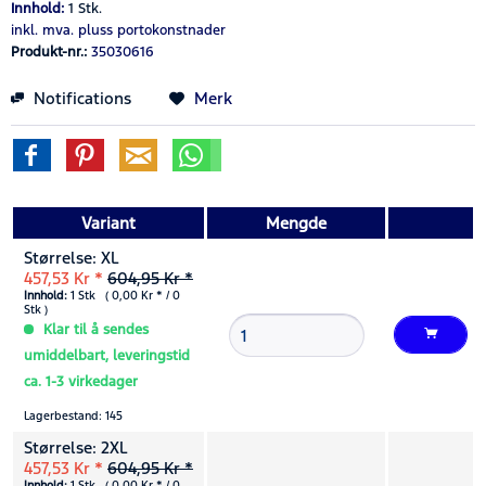
Innhold:
1 Stk.
inkl. mva.
pluss portokonstnader
Produkt-nr.:
35030616
Notifications
Merk
Variant
Mengde
Størrelse: XL
457,53 Kr *
604,95 Kr *
Innhold:
1 Stk ( 0,00 Kr * / 0
Stk )
Klar til å sendes
umiddelbart, leveringstid
ca. 1-3 virkedager
Lagerbestand: 145
Størrelse: 2XL
457,53 Kr *
604,95 Kr *
Innhold:
1 Stk ( 0,00 Kr * / 0