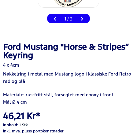
1
3
/
Ford Mustang "Horse & Stripes”
Keyring
4 x 4cm
Nøkkelring i metal med Mustang logo i klassiske Ford Retro
rød og blå
Materiale:
rustfritt stål, forseglet med epoxy i front
Mål Ø 4 cm
46,21 Kr*
Innhold:
1 Stk.
inkl. mva.
pluss portokonstnader