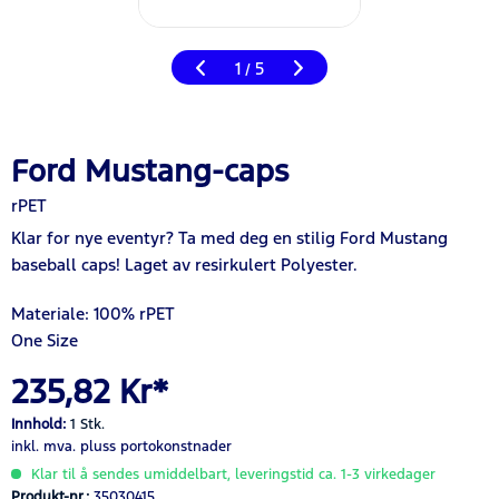
1
5
/
Ford Mustang-caps
rPET
Klar for nye eventyr? Ta med deg en stilig Ford Mustang
baseball caps! Laget av resirkulert Polyester.
Materiale:
100%
rPET
One Size
235,82 Kr*
Innhold:
1 Stk.
inkl. mva.
pluss portokonstnader
Klar til å sendes umiddelbart, leveringstid ca. 1-3 virkedager
Produkt-nr.:
35030415