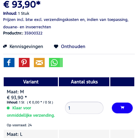
€ 93,90*
Inhoud:
1 Stuk
Prijzen incl. btw
excl. verzendingskosten
en, indien van toepassing,
douane- en invoerrechten
Productnr.:
35900322
Kennisgevingen
Onthouden
Variant
Aantal stuks
Maat: M
€ 93,90 *
Inhoud:
1 St ( € 0,00 * / 0 St )
Klaar voor
onmiddellijke verzending.
Op voorraad: 24
Maat: L