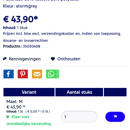
Kleur: stormgrey
€ 43,90*
Inhoud:
1 Stuk
Prijzen incl. btw
excl. verzendingskosten
en, indien van toepassing,
douane- en invoerrechten
Productnr.:
35030498
Kennisgevingen
Onthouden
Variant
Aantal stuks
Maat: M
€ 43,90 *
Inhoud:
1 St ( € 0,00 * / 0 St )
Klaar voor
onmiddellijke verzending.