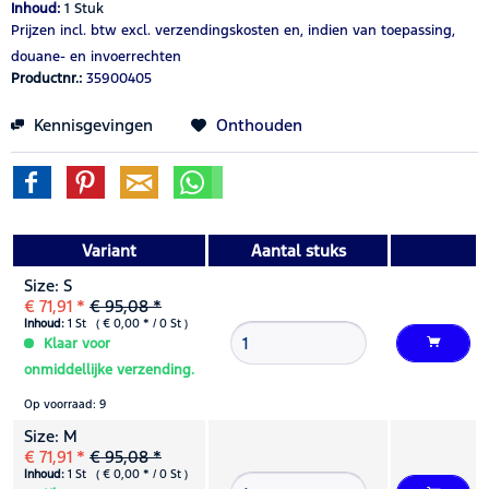
Inhoud:
1 Stuk
Prijzen incl. btw
excl. verzendingskosten
en, indien van toepassing,
douane- en invoerrechten
Productnr.:
35900405
Kennisgevingen
Onthouden
Variant
Aantal stuks
Size: S
€ 71,91 *
€ 95,08 *
Inhoud:
1 St ( € 0,00 * / 0 St )
Klaar voor
onmiddellijke verzending.
Op voorraad: 9
Size: M
€ 71,91 *
€ 95,08 *
Inhoud:
1 St ( € 0,00 * / 0 St )