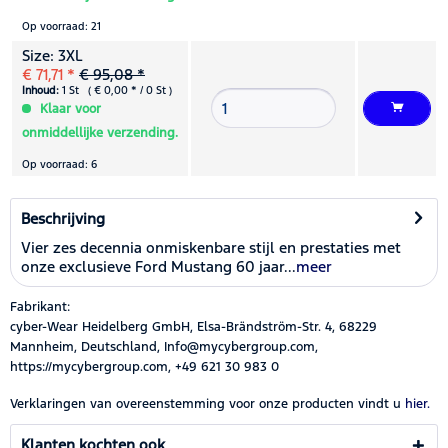
Op voorraad: 21
Size: 3XL
€ 71,71 *
€ 95,08 *
Inhoud:
1 St ( € 0,00 * / 0 St )
Klaar voor
onmiddellijke verzending.
Op voorraad: 6
Beschrijving
Vier zes decennia onmiskenbare stijl en prestaties met
onze exclusieve Ford Mustang 60 jaar...
meer
Fabrikant:
cyber-Wear Heidelberg GmbH, Elsa-Brändström-Str. 4, 68229
Mannheim, Deutschland, Info@mycybergroup.com,
https://mycybergroup.com, +49 621 30 983 0
Verklaringen van overeenstemming voor onze producten vindt u
hier.
Klanten kochten ook