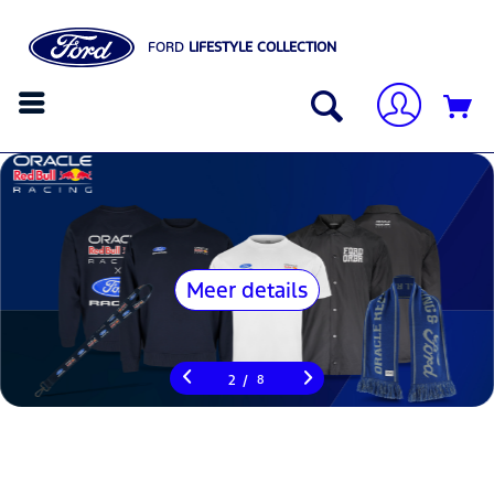
FORD
LIFESTYLE COLLECTION
Meer details
/
2
8