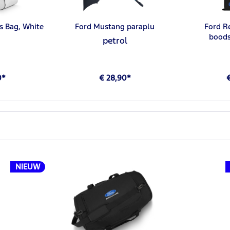
s Bag, White
Ford Mustang paraplu
Ford R
boods
petrol
0*
€ 28,90*
€
NIEUW