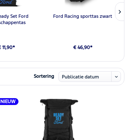
eady Set Ford
Ford Racing sporttas zwart
For
chappentas
 11,90*
€ 46,90*
Sortering
NIEUW