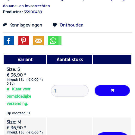
douane- en invoerrechten
Productnr.:
35900489
Kennisgevingen
Onthouden
Variant
Aantal stuks
Size: S
€ 36,90 *
Inhoud:
1 St ( € 0,00 * /
0 St )
Klaar voor
onmiddellijke
verzending.
Op voorraad: 11
Size: M
€ 36,90 *
Inhoud:
1 St ( € 0,00 * /