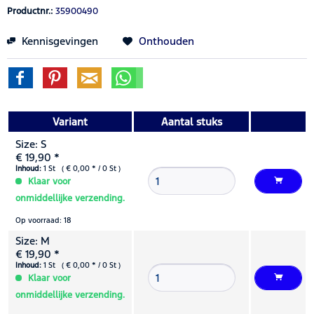
Productnr.:
35900490
Kennisgevingen
Onthouden
Variant
Aantal stuks
Size: S
€ 19,90 *
Inhoud:
1 St ( € 0,00 * / 0 St )
Klaar voor
onmiddellijke verzending.
Op voorraad: 18
Size: M
€ 19,90 *
Inhoud:
1 St ( € 0,00 * / 0 St )
Klaar voor
onmiddellijke verzending.