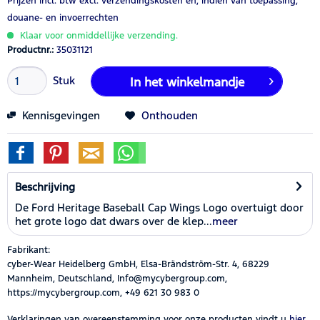
Prijzen incl. btw
excl. verzendingskosten
en, indien van toepassing,
douane- en invoerrechten
Klaar voor onmiddellijke verzending.
Productnr.:
35031121
Stuk
In het winkelmandje
Kennisgevingen
Onthouden
Beschrijving
De Ford Heritage Baseball Cap Wings Logo overtuigt door
het grote logo dat dwars over de klep...
meer
Fabrikant:
cyber-Wear Heidelberg GmbH, Elsa-Brändström-Str. 4, 68229
Mannheim, Deutschland, Info@mycybergroup.com,
https://mycybergroup.com, +49 621 30 983 0
Verklaringen van overeenstemming voor onze producten vindt u
hier.