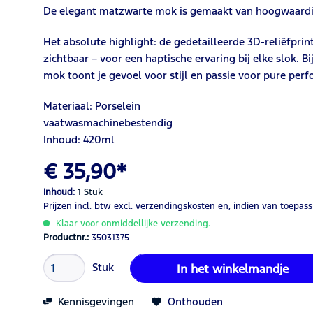
De elegant matzwarte mok is gemaakt van hoogwaardig p
Het absolute highlight: de gedetailleerde 3D-reliëfpri
zichtbaar – voor een haptische ervaring bij elke slok. B
mok toont je gevoel voor stijl en passie voor pure per
Materiaal: Porselein
vaatwasmachinebestendig
Inhoud: 420ml
€ 35,90*
Inhoud:
1 Stuk
Prijzen incl. btw
excl. verzendingskosten
en, indien van toepass
Klaar voor onmiddellijke verzending.
Productnr.:
35031375
Stuk
In het winkelmandje
Kennisgevingen
Onthouden