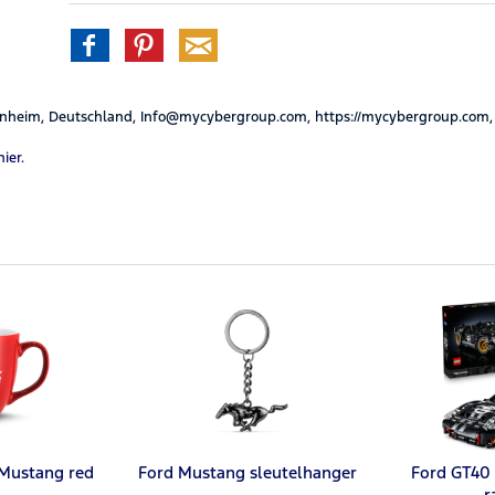
nheim, Deutschland, Info@mycybergroup.com, https://mycybergroup.com,
hier.
 Mustang red
Ford Mustang sleutelhanger
Ford GT40
r