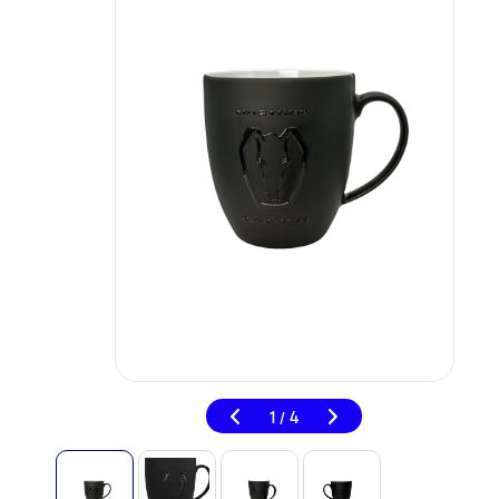
1
4
/