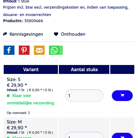
Inhoud:
1 Stuk
Prijzen incl. btw
excl. verzendingskosten
en, indien van toepassing,
douane- en invoerrechten
Productnr.:
35900466
Kennisgevingen
Onthouden
Variant
Aantal stuks
Size: S
€ 29,90 *
Inhoud:
1 St ( € 0,00 * / 0 St )
Klaar voor
onmiddellijke verzending.
Op voorraad: 2
Size: M
€ 29,90 *
Inhoud:
1 St ( € 0,00 * / 0 St )