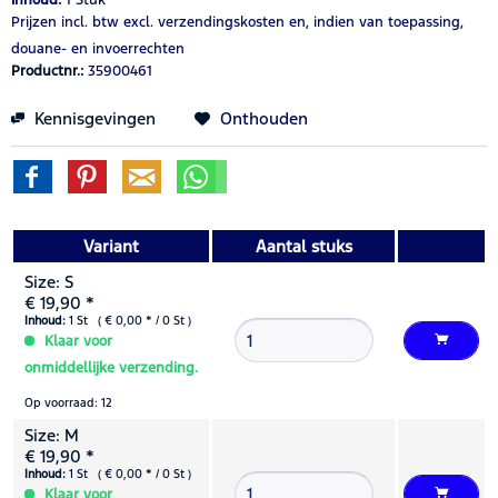
Prijzen incl. btw
excl. verzendingskosten
en, indien van toepassing,
douane- en invoerrechten
Productnr.:
35900461
Kennisgevingen
Onthouden
Variant
Aantal stuks
Size: S
€ 19,90 *
Inhoud:
1 St ( € 0,00 * / 0 St )
Klaar voor
onmiddellijke verzending.
Op voorraad: 12
Size: M
€ 19,90 *
Inhoud:
1 St ( € 0,00 * / 0 St )
Klaar voor