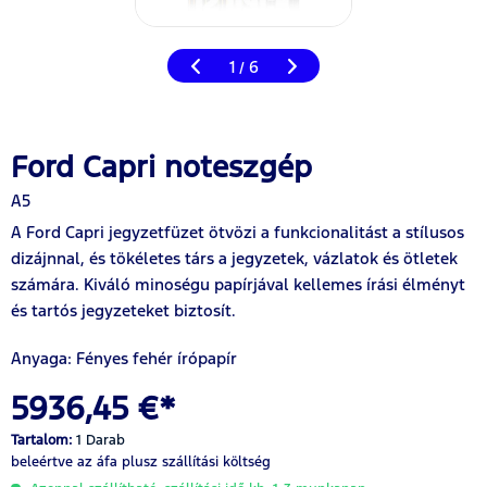
1
6
/
Ford Capri noteszgép
A5
A Ford Capri jegyzetfüzet ötvözi a funkcionalitást a stílusos
dizájnnal, és tökéletes társ a jegyzetek, vázlatok és ötletek
számára. Kiváló minoségu papírjával kellemes írási élményt
és tartós jegyzeteket biztosít.
Anyaga: Fényes fehér írópapír
5936,45 €*
Tartalom:
1 Darab
beleértve az áfa
plusz szállítási költség