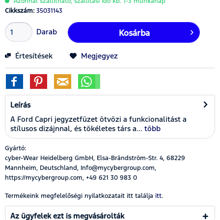
Azonnal szállítható, szállítási idő kb. 1-3 munkanap
Cikkszám:
35031143
Darab
Kosárba
Értesítések
Megjegyez
Leírás
A Ford Capri jegyzetfüzet ötvözi a funkcionalitást a
stílusos dizájnnal, és tökéletes társ a...
több
Gyártó:
cyber-Wear Heidelberg GmbH, Elsa-Brändström-Str. 4, 68229
Mannheim, Deutschland, Info@mycybergroup.com,
https://mycybergroup.com, +49 621 30 983 0
Termékeink megfelelőségi nyilatkozatait itt találja
itt.
Az ügyfelek ezt is megvásárolták