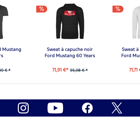
rd Mustang
Sweat à capuche noir
Sweat à
rs
Ford Mustang 60 Years
Ford Mu
71,91 €*
71,71
10 € *
95,08 € *