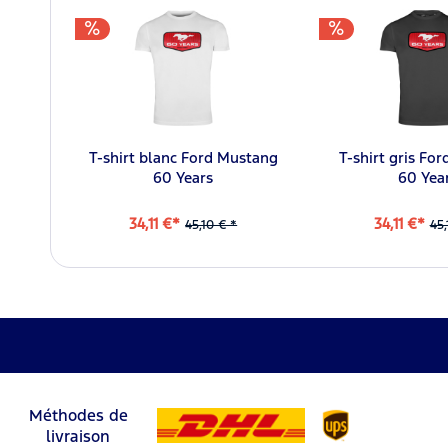
T-shirt blanc Ford Mustang
T-shirt gris Fo
60 Years
60 Yea
34,11 €*
34,11 €*
45,10 € *
45,
Méthodes de
livraison