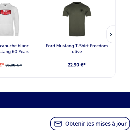
 capuche blanc
Ford Mustang T-Shirt Freedom
S
stang 60 Years
olive
Fo
 €*
22,90 €*
95,08 € *
Obtenir les mises à jour