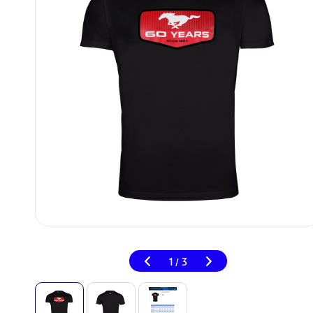
1
3
/