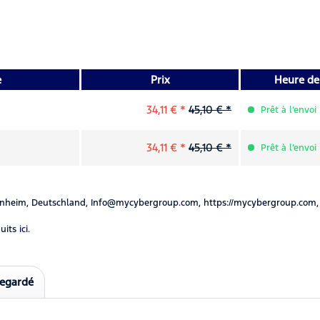
e
Prix
Heure de 
34,11 € *
45,10 € *
Prêt à l’envoi
34,11 € *
45,10 € *
Prêt à l’envoi
nheim, Deutschland, Info@mycybergroup.com, https://mycybergroup.com,
uits
ici.
regardé