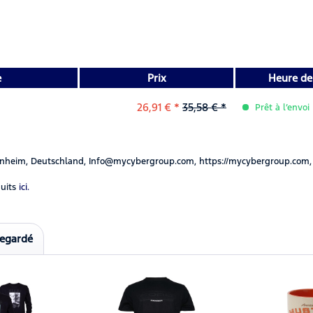
e
Prix
Heure de 
26,91 € *
35,58 € *
Prêt à l’envoi
nheim, Deutschland, Info@mycybergroup.com, https://mycybergroup.com,
uits
ici.
regardé