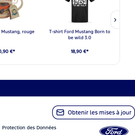
d Mustang, rouge
T-shirt Ford Mustang Born to
T-shi
be wild 3.0
0,90 €*
18,90 €*
Obtenir les mises à jour
Protection des Données