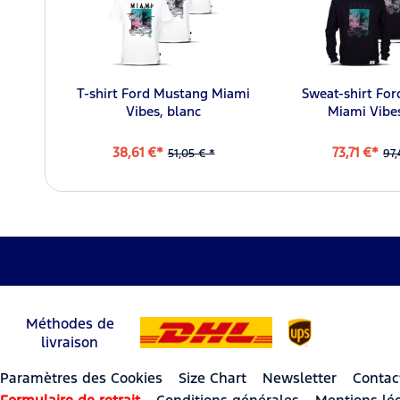
T-shirt Ford Mustang Miami
Sweat-shirt Fo
Vibes, blanc
Miami Vibes
38,61 €*
73,71 €*
51,05 € *
97,
Méthodes de
livraison
Paramètres des Cookies
Size Chart
Newsletter
Contac