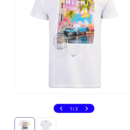
1
2
/