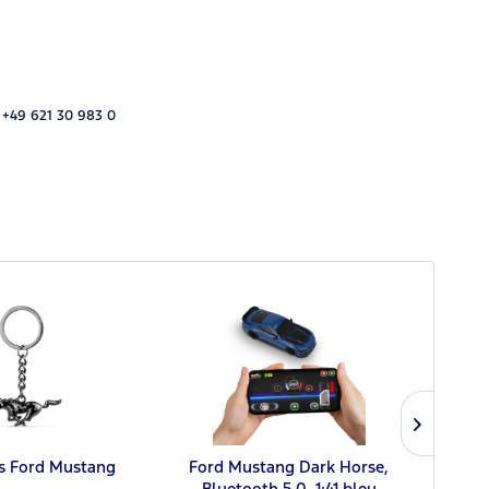
 +49 621 30 983 0
és Ford Mustang
Ford Mustang Dark Horse,
asse 
Bluetooth 5.0, 1:41 bleu