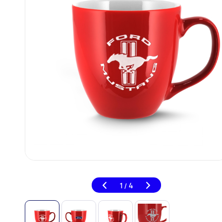
1
4
/