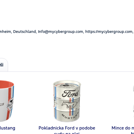
nheim, Deutschland, Info@mycybergroup.com, https://mycybergroup.com,
li
Mustang
Pokladnicka Ford v podobe
Mince do 
sudu na olej
M