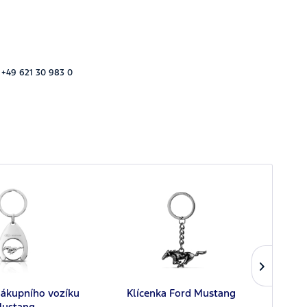
 +49 621 30 983 0
Pr
nákupního vozíku
Klícenka Ford Mustang
Must
ustang