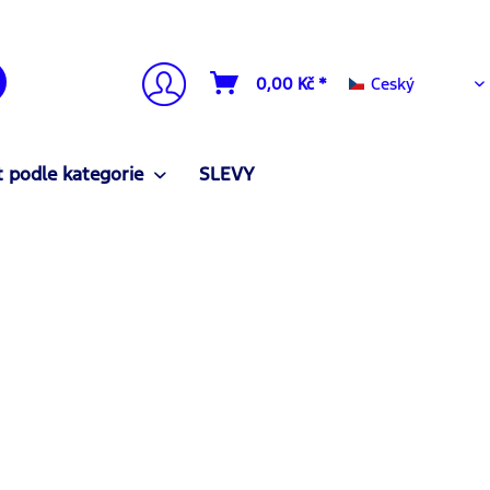
Ceský
0,00 Kč *
Ceský
 podle kategorie
SLEVY