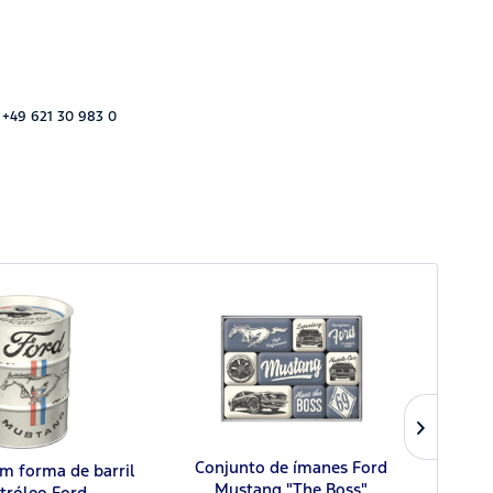
 +49 621 30 983 0
Conjunto de ímanes Ford
Port
m forma de barril
Mustang "The Boss"
tróleo Ford