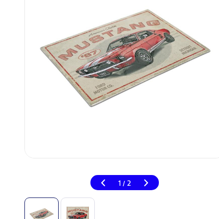
1
2
/