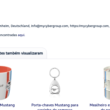
nheim, Deutschland, Info@mycybergroup.com, https://mycybergroup.com,
encontradas
aqui.
ntes também visualizaram
 Mustang
Porta-chaves Mustang para
Mealheiro e
carrinho de compras
de pe