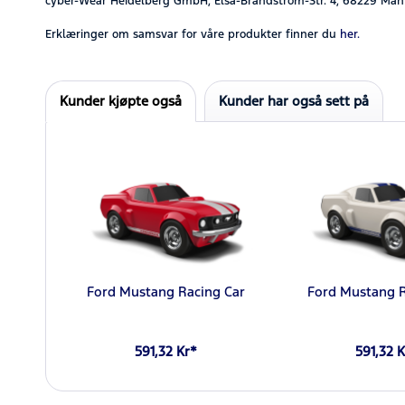
cyber-Wear Heidelberg GmbH, Elsa-Brändström-Str. 4, 68229 Man
Erklæringer om samsvar for våre produkter finner du
her.
Kunder kjøpte også
Kunder har også sett på
Ford Mustang Racing Car
Ford Mustang R
591,32 Kr*
591,32 