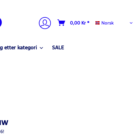
Norsk
0,00 Kr *
Norsk
g etter kategori
SALE
uw
6!