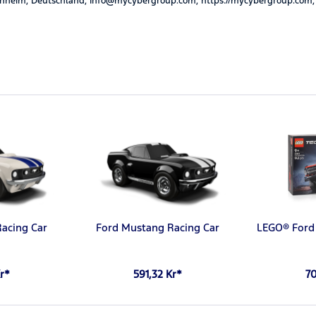
nheim, Deutschland, Info@mycybergroup.com, https://mycybergroup.com,
acing Car
Ford Mustang Racing Car
LEGO® Ford
Kr*
591,32 Kr*
70