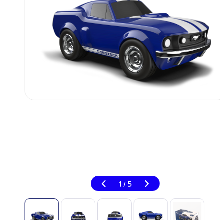
1
5
/