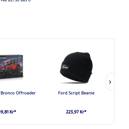
 +49 621 30 983 0
 Bronco Offroader
Ford Script Beanie
9,81 Kr*
223,97 Kr*