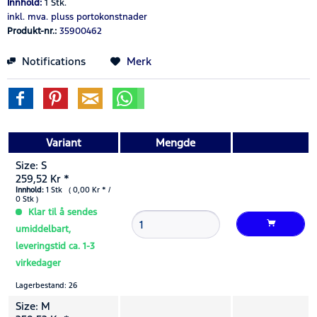
Innhold:
1 Stk.
inkl. mva.
pluss portokonstnader
Produkt-nr.:
35900462
Notifications
Merk
Variant
Mengde
Size: S
259,52 Kr *
Innhold:
1 Stk ( 0,00 Kr * /
0 Stk )
Klar til å sendes
umiddelbart,
leveringstid ca. 1-3
virkedager
Lagerbestand: 26
Size: M