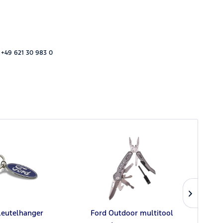
 +49 621 30 983 0
leutelhanger
Ford Outdoor multitool
Ford