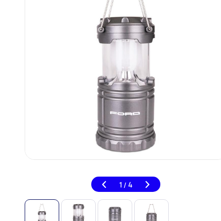
1
4
/