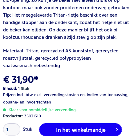
Lid-opening. Zo kun je de beker niet alleen thuis of op
kantoor, maar ook zonder problemen onderweg gebruiken.
Tip: Het meegeleverde Tritan-rietje beschikt over een
handige stopper aan de onderkant, zodat het rietje niet uit
de beker kan glijden. Op deze manier blijft het ook bij
koolzuurhoudende dranken altijd stevig op zijn plek.
Materiaal: Tritan, gerecycled AS-kunststof, gerecycled
roestvrij staal, gerecycled polypropyleen
vaatwasmachinebestendig
€ 31,90*
Inhoud:
1 Stuk
Prijzen incl. btw
excl. verzendingskosten
en, indien van toepassing,
douane- en invoerrechten
Klaar voor onmiddellijke verzending.
Productnr.:
35031310
Stuk
In het winkelmandje