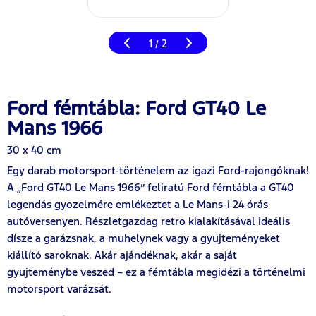
1
2
/
Ford fémtábla: Ford GT40 Le
Mans 1966
30 x 40 cm
Egy darab motorsport-történelem az igazi Ford-rajongóknak!
A „Ford GT40 Le Mans 1966” feliratú Ford fémtábla a GT40
legendás gyozelmére emlékeztet a Le Mans-i 24 órás
autóversenyen. Részletgazdag retro kialakításával ideális
dísze a garázsnak, a muhelynek vagy a gyujteményeket
kiállító saroknak. Akár ajándéknak, akár a saját
gyujteménybe veszed – ez a fémtábla megidézi a történelmi
motorsport varázsát.