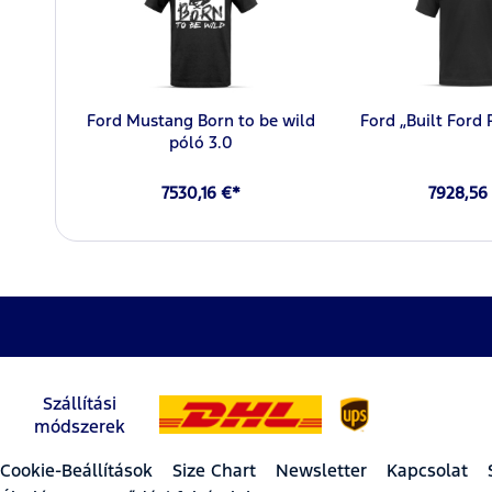
Ford Mustang Born to be wild
Ford „Built Ford
póló 3.0
7530,16 €*
7928,56
Szállítási
módszerek
Cookie-Beállítások
Size Chart
Newsletter
Kapcsolat