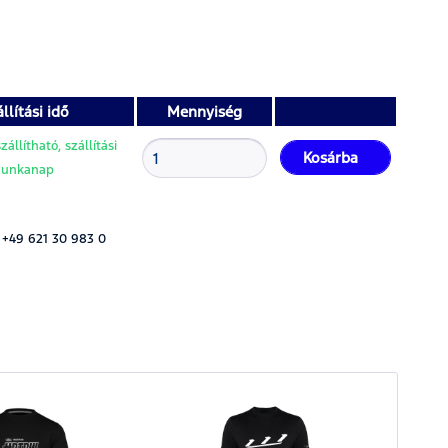
llítási idő
Mennyiség
állítható, szállítási
Kosárba
 munkanap
 +49 621 30 983 0