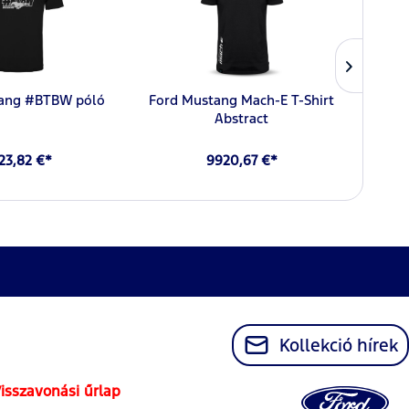
ang #BTBW póló
Ford Mustang Mach-E T-Shirt
Fo
Abstract
23,82 €*
9920,67 €*
Kollekció hírek
isszavonási űrlap