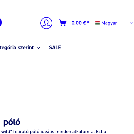
Magyar
0,00 € *
Magyar
tegória szerint
SALE
 póló
 wild” feliratú póló ideális minden alkalomra. Ezt a