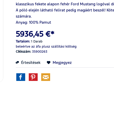
klasszikus fekete alapon fehér Ford Mustang logóval dí
A póló elején látható felirat pedig magáért beszél! K
számára.
Anyag:
100%
Pamut
5936,45 €*
Tartalom:
1 Darab
beleértve az áfa
plusz szállítási költség
Cikkszám:
35900263
Értesítések
Megjegyez