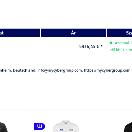
at
Ár
Szá
Azonnal sz
5936,45 € *
idő kb. 1-3
nheim, Deutschland, Info@mycybergroup.com, https://mycybergroup.com,
ÚJ