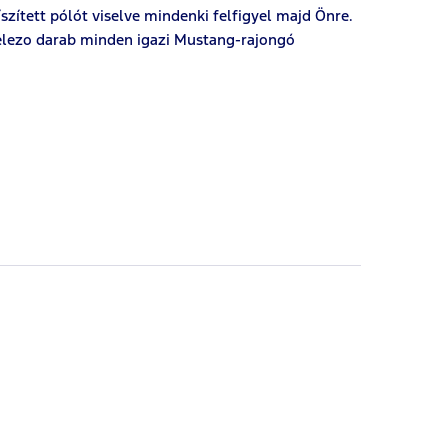
szített pólót viselve mindenki felfigyel majd Önre.
ötelezo darab minden igazi Mustang-rajongó