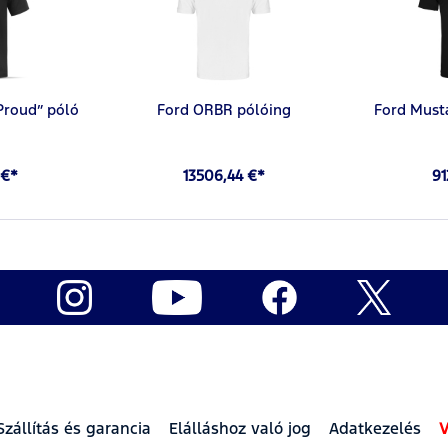
 Proud” póló
Ford ORBR pólóing
Ford Must
 €*
13506,44 €*
91
Szállítás és garancia
Elálláshoz való jog
Adatkezelés
V