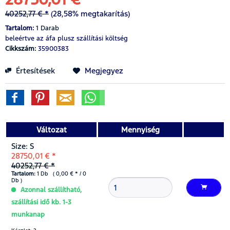
40252,77 € *
(28,58% megtakarítás)
Tartalom:
1 Darab
beleértve az áfa
plusz szállítási költség
Cikkszám:
35900383
Értesítések
Megjegyez
Változat
Mennyiség
Size: S
28750,01 € *
40252,77 € *
Tartalom:
1 Db ( 0,00 € * / 0
Db )
Azonnal szállítható,
szállítási idő kb. 1-3
munkanap