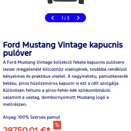
1
3
/
Ford Mustang Vintage kapucnis
pulóver
A Ford Mustang Vintage kollekció fekete kapucnis pulóvere
lezser megjelenést kölcsönöz viselojének, továbbá rendkívül
kényelmes és praktikus viselet. A nagyméretu, pamutkeverék
bélésu, piros húzózsinóros kapucni is ezt a célt szolgálja.
Különösen feltuno a piros-fehér-kék színkombináció,
valamint a vastag, dombornyomott Mustang logó a
mellrészen.
Anyag: 100% Szerves pamut
28750,01 €*