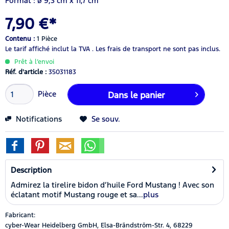
Format : ø 9,3 cm x 11,7 cm
7,90 €*
Contenu :
1 Pièce
Le tarif affiché inclut la TVA .
Les frais de transport ne sont pas inclus.
Prêt à l’envoi
Réf. d'article :
35031183
Pièce
Dans le panier
Notifications
Se souv.
Description
Admirez la tirelire bidon d’huile Ford Mustang ! Avec son
éclatant motif Mustang rouge et sa...
plus
Fabricant:
cyber-Wear Heidelberg GmbH, Elsa-Brändström-Str. 4, 68229