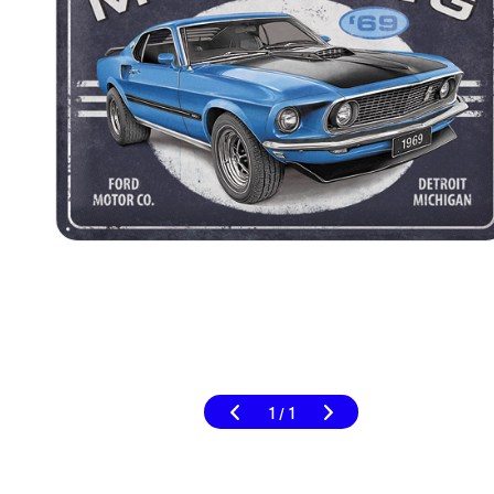
1
1
/