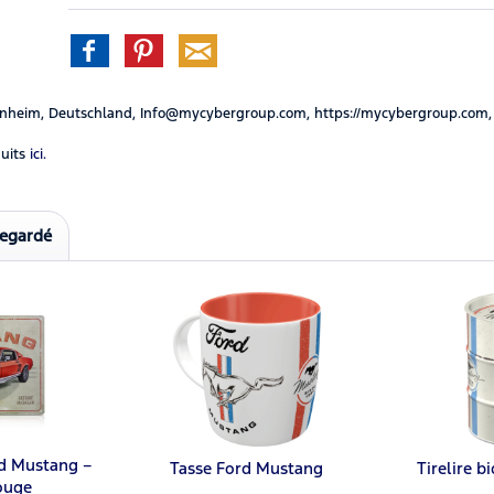
nheim, Deutschland, Info@mycybergroup.com, https://mycybergroup.com,
uits
ici.
regardé
d Mustang –
Tasse Ford Mustang
Tirelire b
ouge