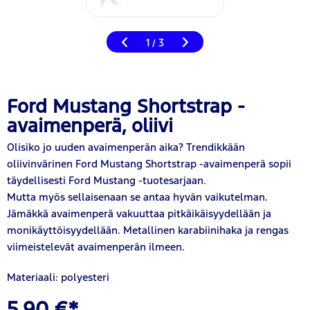
1
3
/
Ford Mustang Shortstrap -
avaimenperä, oliivi
Olisiko jo uuden avaimenperän aika? Trendikkään
oliivinvärinen Ford Mustang Shortstrap -avaimenperä sopii
täydellisesti Ford Mustang -tuotesarjaan.
Mutta myös sellaisenaan se antaa hyvän vaikutelman.
Jämäkkä avaimenperä vakuuttaa pitkäikäisyydellään ja
monikäyttöisyydellään. Metallinen karabiinihaka ja rengas
viimeistelevät avaimenperän ilmeen.
Materiaali: polyesteri
5,90 €*