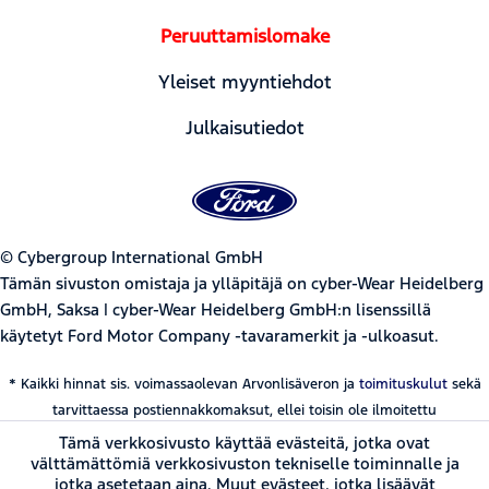
Peruuttamislomake
Yleiset myyntiehdot
Julkaisutiedot
© Cybergroup International GmbH
Tämän sivuston omistaja ja ylläpitäjä on cyber-Wear Heidelberg
GmbH, Saksa | cyber-Wear Heidelberg GmbH:n lisenssillä
käytetyt Ford Motor Company -tavaramerkit ja -ulkoasut.
* Kaikki hinnat sis. voimassaolevan Arvonlisäveron ja
toimituskulut
sekä
tarvittaessa postiennakkomaksut, ellei toisin ole ilmoitettu
Tämä verkkosivusto käyttää evästeitä, jotka ovat
välttämättömiä verkkosivuston tekniselle toiminnalle ja
jotka asetetaan aina. Muut evästeet, jotka lisäävät