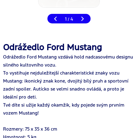
1
4
/
Odrážedlo Ford Mustang
Odrážedlo Ford Mustang vzdává hold nadcasovému designu
silného kultovního vozu.
To vystihuje nejduležitejší charakteristické znaky vozu
Mustang: ikonický znak kone, dvojitý bílý pruh a sportovní
zadní spoiler. Autícko se velmi snadno ovládá, a proto je
ideální pro deti.
Tvé díte si užije každý okamžik, kdy pojede svým prvním
vozem Mustang!
Rozmery: 75 x 35 x 36 cm
Hmotnost: 5 kg