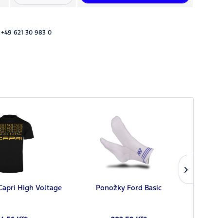
 +49 621 30 983 0
Capri High Voltage
Ponožky Ford Basic
Rucn