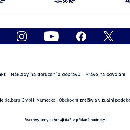
Kč*
464,56 Kč*
46
akt
Náklady na dorucení a dopravu
Právo na odvolání
Heidelberg GmbH, Nemecko | Obchodní značky a vizuální podoba
Všechny ceny zahrnují daň z přidané hodnoty