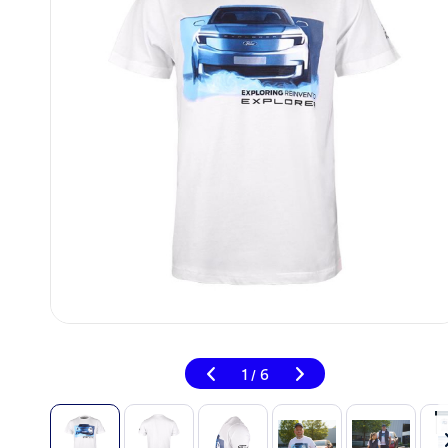
1
6
/