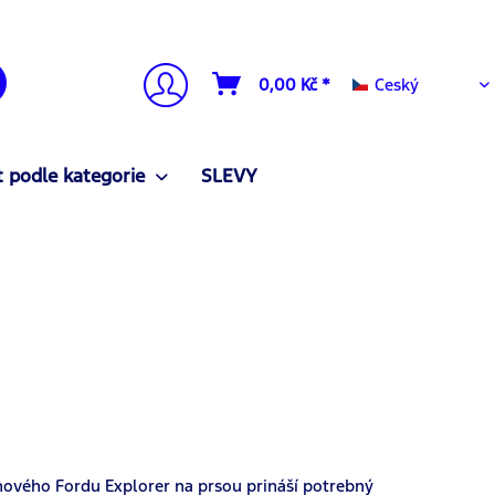
Ceský
0,00 Kč *
Ceský
 podle kategorie
SLEVY
nového Fordu Explorer na prsou prináší potrebný